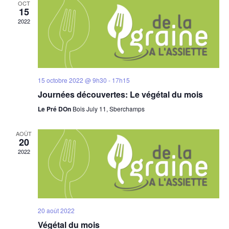
è
OCT
15
n
2022
e
m
e
n
15 octobre 2022 @ 9h30
-
17h15
t
Journées découvertes: Le végétal du mois
s
Le Pré DOn
Bois July 11, Sberchamps
AOÛT
20
2022
20 août 2022
Végétal du mois