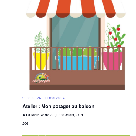
v
e
s
É
d
i
É
v
a
g
v
è
t
a
è
e
n
n
t
.
e
e
i
m
m
o
e
e
n
n
n
d
t
t
e
s
v
u
9 mai 2024
-
11 mai 2024
e
Atelier : Mon potager au balcon
s
A La Main Verte
30, Les Colais, Ourt
É
20€
v