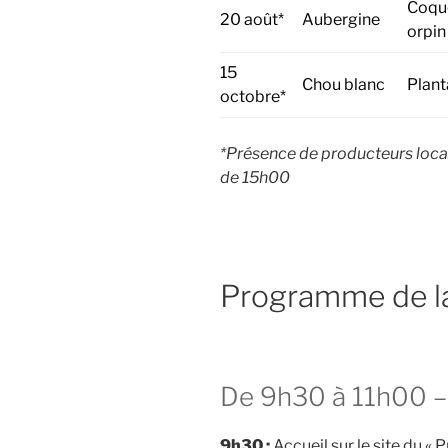
Coque
20 août*
Aubergine
orpin
15
Chou blanc
Plant
octobre*
*Présence de producteurs locaux 
de 15h00
Programme de la
De 9h30 à 11h00 – 
9h30 :
Accueil sur le site du « 