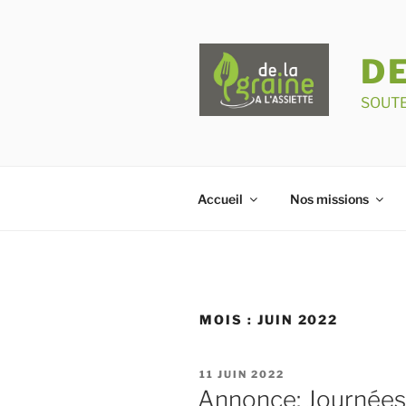
Aller
au
contenu
DE
principal
SOUTE
Accueil
Nos missions
MOIS :
JUIN 2022
PUBLIÉ
11 JUIN 2022
LE
Annonce: Journées 