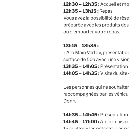
12h30 – 12h35 :
Accueil et m
12h35 – 13h15 :
Repas
Vous avez la possibilité de ré
préparée avec les produits des
ou d’emporter votre repas.
13h15 – 13h35 :
« A la Main Verte », présentati
surface de 50a avec, une visio
13h35 – 14h05 :
Présentation 
14h05 – 14h35 :
Visite du site
Les personnes qui ne souhaitent 
raccompagnées par les véhicules
Don ».
14h35 – 14h45 :
Présentation d
14h45 – 17h00 :
Atelier cuisin
15 adultes + les enfants). Les p