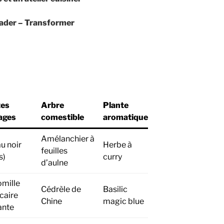
vader
– Transformer
tes
Arbre
Plante
ages
comestible
aromatique
Amélanchier à
u noir
Herbe à
feuilles
s)
curry
d’aulne
mille
Cédrèle de
Basilic
caire
Chine
magic blue
ante