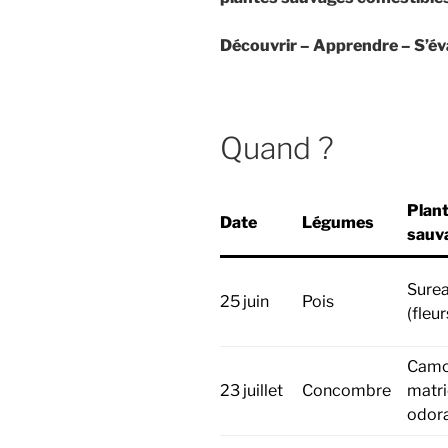
Découvrir – Apprendre – S’é
Quand ?
Plan
Date
Légumes
sauv
Surea
25 juin
Pois
(fleur
Camo
23 juillet
Concombre
matri
odor