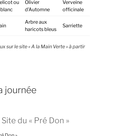
licot ou
Olivier
Verveine
 blanc
d’Automne
officinale
Arbre aux
ain
Sarriette
haricots bleus
sur le site « A la Main Verte » à partir
 journée
Site du « Pré Don »
Pré Don »